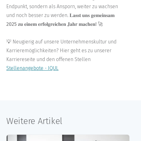
Endpunkt, sondern als Ansporn, weiter zu wachsen
und noch besser zu werden.
𝐋𝐚𝐬𝐬𝐭 𝐮𝐧𝐬 𝐠𝐞𝐦𝐞𝐢𝐧𝐬𝐚𝐦
2025 𝐳𝐮 𝐞𝐢𝐧𝐞𝐦 𝐞𝐫𝐟𝐨𝐥𝐠𝐫𝐞𝐢𝐜𝐡𝐞𝐧 𝐉𝐚𝐡𝐫 𝐦𝐚𝐜𝐡𝐞𝐧! 🚀
💡 Neugierig auf unsere Unternehmenskultur und
Karrieremöglichkeiten? Hier geht es zu unserer
Karriereseite und den offenen Stellen
Stellenangebote - IQUL
Weitere Artikel