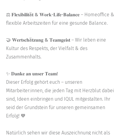
⚖️
𝐅𝐥𝐞𝐱𝐢𝐛𝐢𝐥𝐢𝐭ä𝐭 & 𝐖𝐨𝐫𝐤-𝐋𝐢𝐟𝐞-𝐁𝐚𝐥𝐚𝐧𝐜𝐞
– Homeoffice &
flexible Arbeitszeiten für eine gesunde Balance.
🤝
𝐖𝐞𝐫𝐭𝐬𝐜𝐡ä𝐭𝐳𝐮𝐧𝐠 & 𝐓𝐞𝐚𝐦𝐠𝐞𝐢𝐬𝐭
– Wir leben eine
Kultur des Respekts, der Vielfalt & des
Zusammenhalts.
✨
𝐃𝐚𝐧𝐤𝐞 𝐚𝐧 𝐮𝐧𝐬𝐞𝐫 𝐓𝐞𝐚𝐦!
Dieser Erfolg gehört euch – unseren
Mitarbeiter:innen, die jeden Tag mit Herzblut dabei
sind, Ideen einbringen und IQUL mitgestalten. Ihr
seid der Grundstein für unseren gemeinsamen
Erfolg! 💙
Natürlich sehen wir diese Auszeichnung nicht als