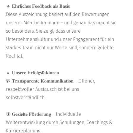
🔹
𝐄𝐡𝐫𝐥𝐢𝐜𝐡𝐞𝐬 𝐅𝐞𝐞𝐝𝐛𝐚𝐜𝐤 𝐚𝐥𝐬 𝐁𝐚𝐬𝐢𝐬
Diese Auszeichnung basiert auf den Bewertungen
unserer Mitarbeiter:innen – und genau das macht sie
so besonders. Sie zeigt, dass unsere
Unternehmenskultur und unser Engagement für ein
starkes Team nicht nur Worte sind, sondern gelebte
Realität.
🔹
𝐔𝐧𝐬𝐞𝐫𝐞 𝐄𝐫𝐟𝐨𝐥𝐠𝐬𝐟𝐚𝐤𝐭𝐨𝐫𝐞𝐧
💬 𝐓𝐫𝐚𝐧𝐬𝐩𝐚𝐫𝐞𝐧𝐭𝐞 𝐊𝐨𝐦𝐦𝐮𝐧𝐢𝐤𝐚𝐭𝐢𝐨𝐧
– Offener,
respektvoller Austausch ist bei uns
selbstverständlich.
🎯
𝐆𝐞𝐳𝐢𝐞𝐥𝐭𝐞 𝐅ö𝐫𝐝𝐞𝐫𝐮𝐧𝐠
– Individuelle
Weiterentwicklung durch Schulungen, Coachings &
Karriereplanung.